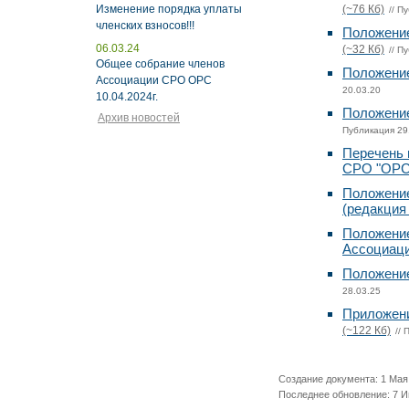
Изменение порядка уплаты
(~76 Кб)
// П
членских взносов!!!
Положение
06.03.24
(~32 Кб)
// П
Общее собрание членов
Положение
Ассоциации СРО ОРС
20.03.20
10.04.2024г.
Положение
Архив новостей
Публикация 29
Перечень 
СРО "ОР
Положение
(редакция
Положение
Ассоциаци
Положение
28.03.25
Приложени
(~122 Кб)
//
Создание документа: 1 Мая 
Последнее обновление: 7 Ию