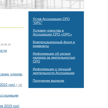
Устав Ассоциации СРО
"ОРС"
Условия членства в
Ассоциации СРО «ОРС»
Компенсационный фонд и
 16.06.19
реквизиты
ости
Информация об органе
надзора за деятельностью
СРО
Информация о текущей
деятельности Ассоциации
своих членов,
Получение выписки
2022 год)
(~76
Ассоциации
я 2019 год)