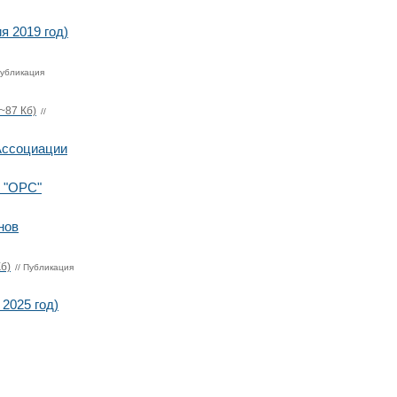
 2019 год)
Публикация
(~87 Кб)
//
Ассоциации
 "ОРС"
нов
Кб)
// Публикация
2025 год)