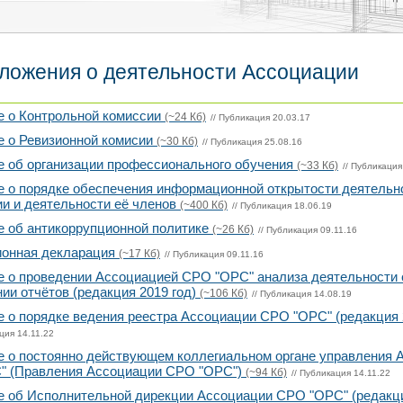
ложения о деятельности Ассоциации
 о Контрольной комиссии
(~24 Кб)
// Публикация 20.03.17
 о Ревизионной комисии
(~30 Кб)
// Публикация 25.08.16
 об организации профессионального обучения
(~33 Кб)
// Публикация
 о порядке обеспечения информационной открытости деятельн
и и деятельности её членов
(~400 Кб)
// Публикация 18.06.19
 об антикоррупционной политике
(~26 Кб)
// Публикация 09.11.16
ионная декларация
(~17 Кб)
// Публикация 09.11.16
 о проведении Ассоциацией СРО "ОРС" анализа деятельности 
нии отчётов (редакция 2019 год)
(~106 Кб)
// Публикация 14.08.19
 о порядке ведения реестра Ассоциации СРО "ОРС" (редакция 
ция 14.11.22
 о постоянно действующем коллегиальном органе управления 
" (Правления Ассоциации СРО "ОРС")
(~94 Кб)
// Публикация 14.11.22
 об Исполнительной дирекции Ассоциации СРО "ОРС" (редакци