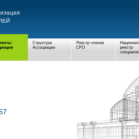
низация
ЛЕЙ
менты
Структура
Реестр членов
Национал
циации
Ассоциации
СРО
реестр
специали
57