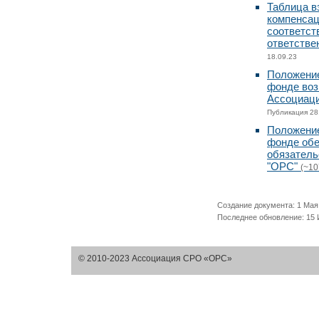
Таблица в
компенса
соответст
ответстве
18.09.23
Положение
фонде во
Ассоциац
Публикация 28
Положение
фонде обе
обязател
"ОРС"
(~10
Создание документа: 1 Мая 
Последнее обновление: 15 И
© 2010-2023 Ассоциация СРО «ОРС»