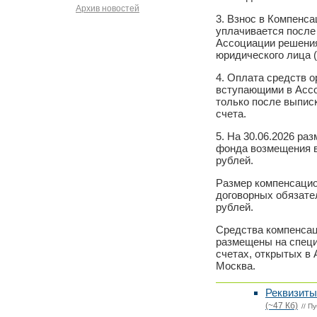
Архив новостей
3. Взнос в Компенс
уплачивается посл
Ассоциации решения
юридического лица 
4. Оплата средств о
вступающими в Асс
только после выпис
счета.
5. На 30.06.2026 ра
фонда возмещения вр
рублей.
Размер компенсацио
договорных обязател
рублей.
Средства компенса
размещены на спец
счетах, открытых в
Москва.
Реквизит
(~47 Кб)
// П